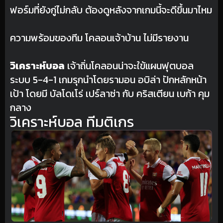
ฟอร์มที่ยังกู่ไม่กลับ ต้องดูหลังจากเกมนี้จะดีขึ้นมาไหม
ความพร้อมของทีม โคลอนเจ้าบ้าน ไม่มีรายงาน
วิเคราะห์บอล
เจ้าถิ่นโคลอนน่าจะใข้แผนฟุตบอล
ระบบ 5-4-1 เกมรุกนำโดยรามอน อบิล่า ปักหลักหน้า
เป้า โดยมี บัลโดเโร่ เปร์ลาซ่า กับ คริสเตียน เบก้า คุม
กลาง
วิเคราะห์บอล ทีมติเกร