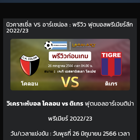
นิวคาสเซิ่ล VS อาร์เซน่อล : พรีวิว ฟุตบอลพรีเมียร์ลีก
2022/23
วิเคราะห์บอล โคลอน vs ติเกร
ฟุตบอลอาร์เจนติน่า
พรีเมียร์ 2022/23
วัน/เวลาแข่งขัน : วันพุธที่ 26 มิถุนายน 2566 เวลา