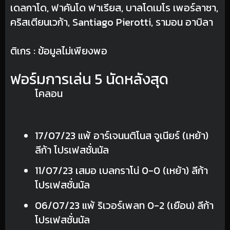
เดลกาโด, ฟาคันโด ฟาเรียส, บาลโดเมโร เพอร์ลาซา,
คริสเตียนเวก้า, Santiago Pierotti, รามอน อาบิลา
ติเกร : ข้อมูลไม่เพียงพอ
ฟอร์มการเล่น 5 นัดหลังสุด
โคลอน
17/07/23 แพ้ อาร์เจนนติโนส จูเนียร์ (เหย้า)
ลีก้า โปรเฟสชั่นนัล
11/07/23 เสมอ เบลกราโน่ 0-0 (เหย้า) ลีก้า
โปรเฟสชั่นนัล
06/07/23 แพ้ ริเวอร์เพลท 0-2 (เยือน) ลีก้า
โปรเฟสชั่นนัล