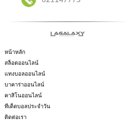
หน้าหลัก
สล็อตออนไลน์
แทงบอลออนไลน์
บาคาร่าออนไลน์
คาสิโนออนไลน์
ทีเด็ดบอลประจำวัน
ติดต่อเรา