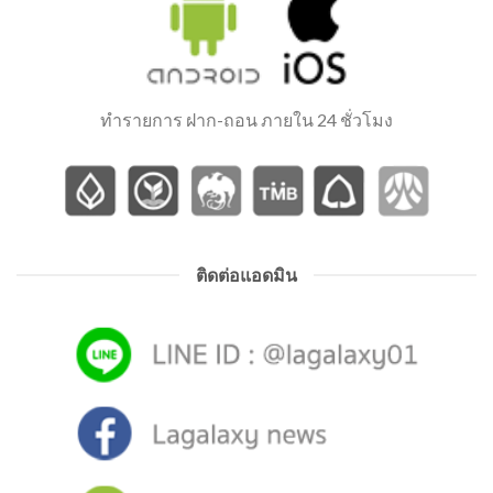
ทำรายการ ฝาก-ถอน ภายใน 24 ชั่วโมง
ติดต่อแอดมิน