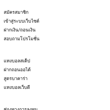
สมัครสมาชิก
เข้าสู่ระบบเว็บไซต์
ฝากเงิน/ถอนเงิน
สอบถามโปรโมชั่น
แทงบอลสเต็ป
ฝากถอนออไต้
สูตรบาคาร่า
แทงบอลเว็บดี
ช่องทางการลงทุน