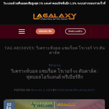
Skip
วัน แถมด้วยคืนยอดเสียสูงสุด 5% และค่าคอมมิชชั่นอีก 1.8% ระบบฝากถอนรวดเร็วที่สุด 1
to
content
สมัครสมาชิก
ติดต่อแอดมิน
TAG ARCHIVES:
วิเคราะห์บอล แชมร็อค โรเวอร์ VS ดัน
ดาล์ค
กีฬาฮาเฮ
วิเคราะห์บอล แชมร็อค โรเวอร์ vs ดันดาล์ค :
ฟุตบอลไอร์แลนด์ พรีเมียร์ลีก
POSTED ON
มิถุนายน 2, 2023
BY
NOI123456789 LAGALAXY1
02
มิ.ย.