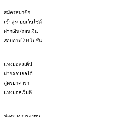
สมัครสมาชิก
เข้าสู่ระบบเว็บไซต์
ฝากเงิน/ถอนเงิน
สอบถามโปรโมชั่น
แทงบอลสเต็ป
ฝากถอนออไต้
สูตรบาคาร่า
แทงบอลเว็บดี
ช่องทางการลงทุน