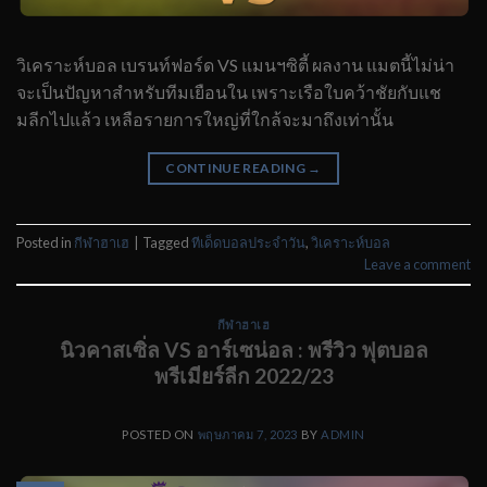
วิเคราะห์บอล เบรนท์ฟอร์ด VS แมนฯซิตี้ ผลงาน แมตนี้ไม่น่า
จะเป็นปัญหาสำหรับทีมเยือนใน เพราะเรือใบคว้าชัยกับแช
มลีกไปแล้ว เหลือรายการใหญ่ที่ใกล้จะมาถึงเท่านั้น
CONTINUE READING
→
Posted in
กีฬาฮาเฮ
|
Tagged
ทีเด็ดบอลประจำวัน
,
วิเคราะห์บอล
Leave a comment
กีฬาฮาเฮ
นิวคาสเซิ่ล VS อาร์เซน่อล : พรีวิว ฟุตบอล
พรีเมียร์ลีก 2022/23
POSTED ON
พฤษภาคม 7, 2023
BY
ADMIN