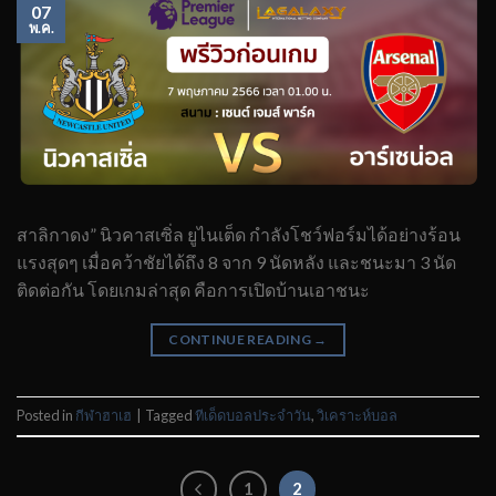
07
พ.ค.
สาลิกาดง” นิวคาสเซิ่ล ยูไนเต็ด กำลังโชว์ฟอร์มได้อย่างร้อน
แรงสุดๆ เมื่อคว้าชัยได้ถึง 8 จาก 9 นัดหลัง และชนะมา 3 นัด
ติดต่อกัน โดยเกมล่าสุด คือการเปิดบ้านเอาชนะ
CONTINUE READING
→
Posted in
กีฬาฮาเฮ
|
Tagged
ทีเด็ดบอลประจำวัน
,
วิเคราะห์บอล
1
2