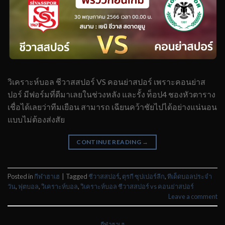
วิเคราะห์บอล ชีวาสสปอร์ VS คอนย่าสปอร์ เพราะคอนย่าส
ปอร์ มีฟอร์มที่ดีมาเลยในช่วงหลัง และรั้ง ท็อป4 ชองหัวตาราง
เชื่อได้เลยว่าทีมเยือน สามารถ เฉียนคว้าชัยไปได้อย่างแน่นอน
แบบไม่ต้องส่งสัย
CONTINUE READING
→
Posted in
กีฬาฮาเฮ
|
Tagged
ชีวาสสปอร์
,
ตุรกี ซุปเปอร์ลีก
,
ทีเด็ดบอลประจำ
วัน
,
ฟุตบอล
,
วิเคราะห์บอล
,
วิเคราะห์บอล ชีวาสสปอร์ vs คอนย่าสปอร์
Leave a comment
กีฬาฮาเฮ