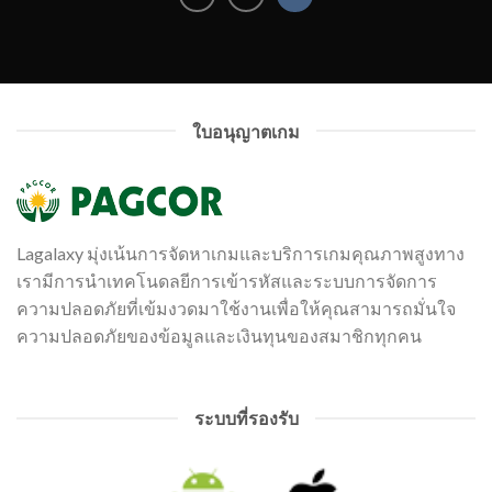
ใบอนุญาตเกม
Lagalaxy มุ่งเน้นการจัดหาเกมและบริการเกมคุณภาพสูงทาง
เรามีการนำเทคโนดลยีการเข้ารหัสและระบบการจัดการ
ความปลอดภัยที่เข้มงวดมาใช้งานเพื่อให้คุณสามารถมั่นใจ
ความปลอดภัยของข้อมูลและเงินทุนของสมาชิกทุกคน
ระบบที่รองรับ