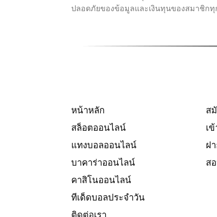
ปลอดภัยของข้อมูลและเงินทุนของสมาชิกท
หน้าหลัก
สม
สล็อตออนไลน์
เข้
แทงบอลออนไลน์
ฝา
บาคาร่าออนไลน์
สอ
คาสิโนออนไลน์
ทีเด็ดบอลประจำวัน
ติดต่อเรา