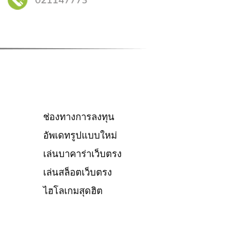
ช่องทางการลงทุน
อัพเดทรูปแบบใหม่
เล่นบาคาร่าเว็บตรง
เล่นสล็อตเว็บตรง
ไฮโลเกมสุดฮิต