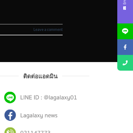
Leave a comment
ติดต่อแอดมิน