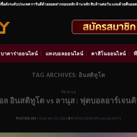
ังระดับประเทศ การันตีด้วยยอดฝากถอนหลัก ล้าน หลัก สิบล้านต่อวัน แถมด้วยคืนยอดเสียส
บาคาร่าออนไลน์
แทงบอลออนไลน์
คาสิโนออนไลน์
ท
TAG ARCHIVES:
อินสติทูโต
กีฬาฮาเฮ
อล อินสติทูโต vs ลานุส : ฟุตบอลอาร์เจนติน่
POSTED ON
กรกฎาคม 25, 2023
BY
NOI123456789 LAGALAXY1